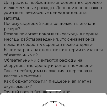
Для расчета необходимо определить стартовые 
и ежемесячные расходы. Дополнительно важно 
учитывать возможные непредвиденные 
затраты.
Почему стартовый капитал должен включать 
резерв?
Резерв помогает покрывать расходы в первые 
месяцы работы заведения. Это снижает риск 
нехватки оборотных средств после открытия.
Какие затраты на открытие пиццерии считаются 
обязательными?
Обязательными считаются расходы на 
оборудование, аренду и ремонт помещения. 
Также необходимы вложения в персонал и 
кассовые системы.
Как бюджет открытия пиццерии влияет на 
окупаемость?
Точный расчет бюджета помогает 
контролировать расходы и прибыльность 
проекта. Это позволяет более объективно 