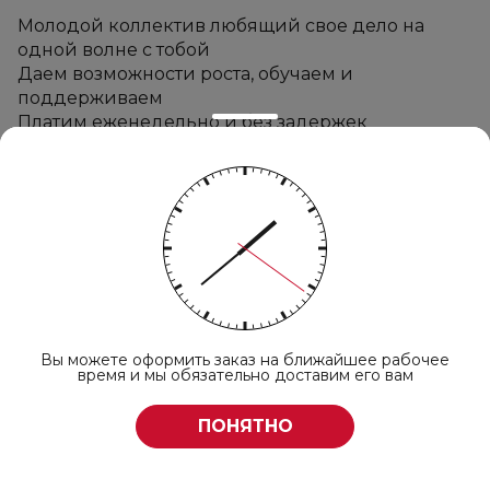
Молодой коллектив любящий свое дело на 
одной волне с тобой
Даем возможности роста, обучаем и 
поддерживаем
Платим еженедельно и без задержек
Подберем максимально удобный график
Скорее приходи к нам в команду !
Мы используем Яндекс. Метрику и
cookies для улучшения работы
сайта и в рекламных целях
Вы можете оформить заказ на ближайшее рабочее
Продолжая пользоваться сайтом, вы принимаете
время и мы обязательно доставим его вам
условия обработки персональных данных
.
ПОНЯТНО
Принять